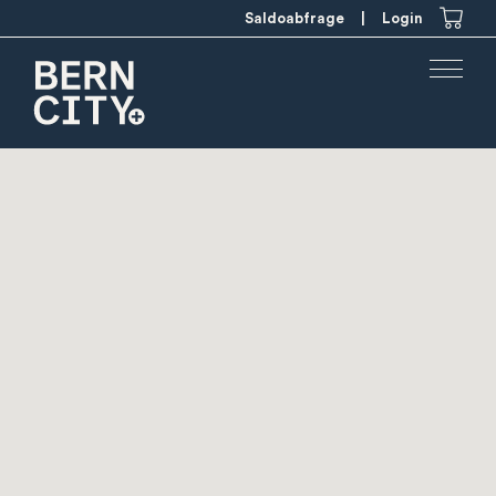
Saldoabfrage
|
Login