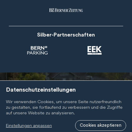
Silber-Partnerschaften
Datenschutzeinstellungen
Newsletter
Wir verwenden Cookies, um unsere Seite nutzerfreundlich
Abonnieren Sie den BernCity Newsletter, um nichts zu
zu gestalten, sie fortlaufend zu verbessern und die Zugriffe
verpassen! Wir informieren Sie regelmässig über
auf unsere Website zu analysieren.
Neuigkeiten zur BernCity Geschenkcard, unseren
Mitgliedern und unserer Tätigkeit.
Einstellungen anpassen
Cookies akzeptieren