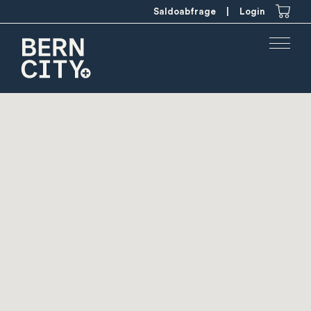
Saldoabfrage
|
Login