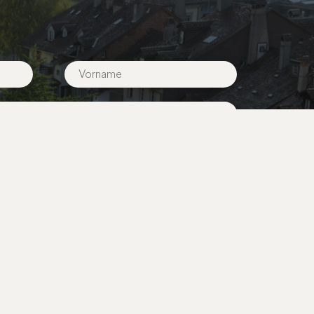
ichkeitsarbeit
Über BernCity
gruppen
Mediencenter