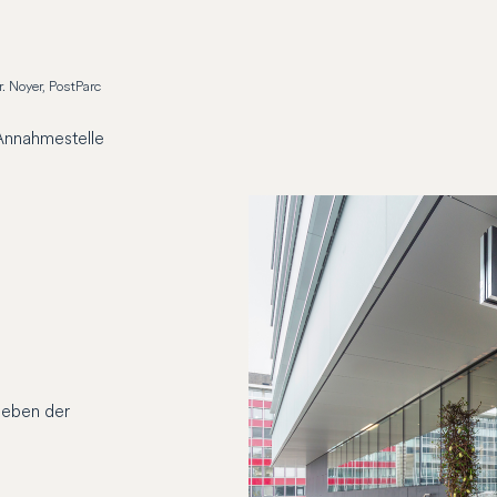
. Noyer, PostParc
Annahmestelle
,
neben der