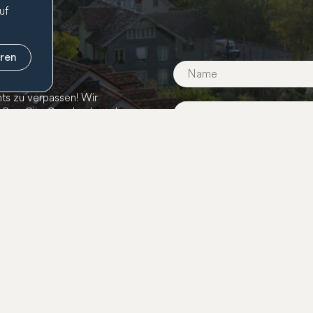
uf
eren
ts zu verpassen! Wir
r BernCity Geschenkcard,
Anmelden
Geschenkcard
Mitgliedschaft
Öffentl
Shop
Mitglied werden
Arbeits