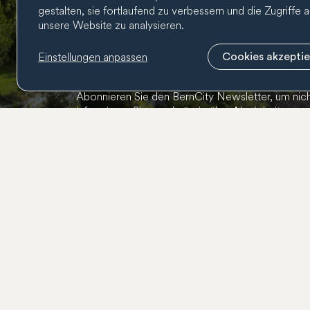
gestalten, sie fortlaufend zu verbessern und die Zugriffe a
unsere Website zu analysieren.
Einstellungen anpassen
Cookies akzepti
Newsletter
Abonnieren Sie den BernCity Newsletter, um nich
informieren Sie regelmässig über Neuigkeiten zu
unseren Mitgliedern und unserer Tätigkeit.
Kontakt
031 318 01 01