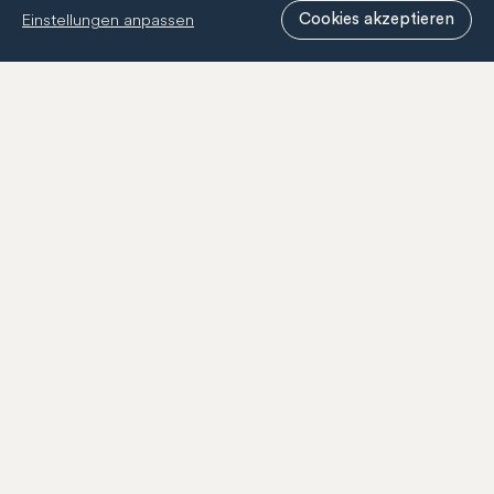
Neuigkeiten zur BernCity Geschenkcard, unseren
Einstellungen anpassen
Mitgliedern und unserer Tätigkeit.
Cookies akzeptieren
Anmelden
Kontakt
Geschenkcard