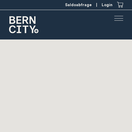
Saldoabfrage
|
Login