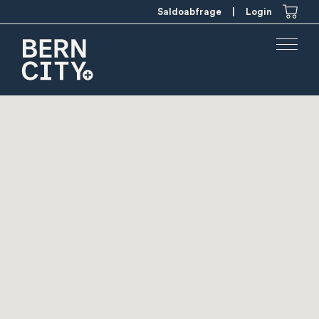
Saldoabfrage
|
Login