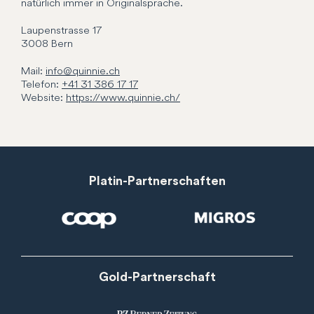
natürlich immer in Originalsprache.
Laupenstrasse
17
3008
Bern
Mail:
info@quinnie.ch
Telefon:
+41 31 386 17 17
Website:
https://www.quinnie.ch/
Platin-Partnerschaften
Gold-Partnerschaft