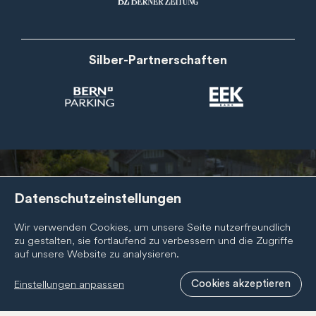
Silber-Partnerschaften
Datenschutzeinstellungen
Newsletter
Abonnieren Sie den BernCity Newsletter, um nichts zu
Wir verwenden Cookies, um unsere Seite nutzerfreundlich
verpassen! Wir informieren Sie regelmässig über
zu gestalten, sie fortlaufend zu verbessern und die Zugriffe
Neuigkeiten zur BernCity Geschenkcard, unseren
auf unsere Website zu analysieren.
Mitgliedern und unserer Tätigkeit.
Einstellungen anpassen
Cookies akzeptieren