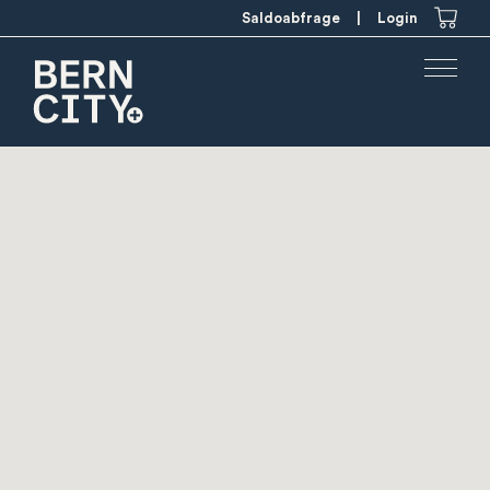
Saldoabfrage
|
Login