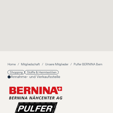
Home
Mitgliedschaft
Unsere Mitglieder
Pulfer BERNINA Bern
Shopping
Stoffe & Heimtextilien
Annahme- und Verkaufsstelle