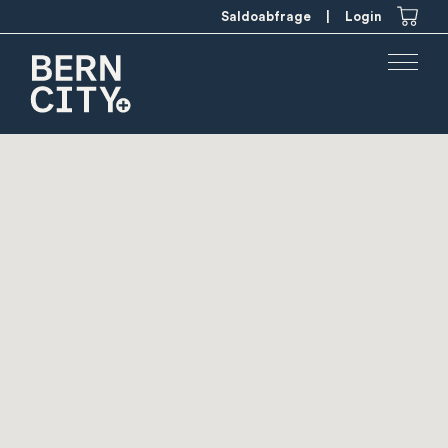
Saldoabfrage
|
Login