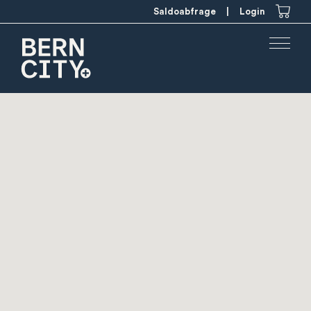
Saldoabfrage
|
Login