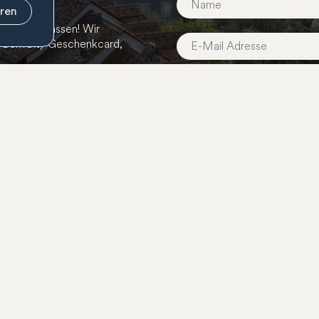
eren
ts zu verpassen! Wir
r BernCity Geschenkcard,
Anmelden
Geschenkcard
Mitgliedschaft
Öffentl
Shop
Mitglied werden
Arbeits
Annahmestellen
Unsere Mitglieder
Projekte
Verkaufsstellen
Mitarbeiterkarte
Saldoabfrage
FAQ Mitgliedschaft
FAQ Geschenkcard