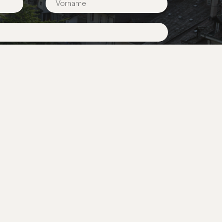
ichkeitsarbeit
Über BernCity
gruppen
Mediencenter
 und Initiativen
Partnerschaften
Kontakt
Aktuelles