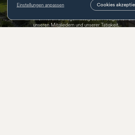
Newsletter
Einstellungen anpassen
Cookies akzepti
Abonnieren Sie den BernCity Newsletter, um nich
informieren Sie regelmässig über Neuigkeiten zu
unseren Mitgliedern und unserer Tätigkeit.
Kontakt
031 318 01 01
info@berncity.ch
BernCity
Kramgasse 82
Postfach