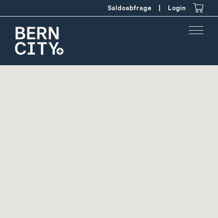
Saldoabfrage
|
Login