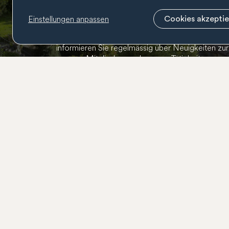
Newsletter
Einstellungen anpassen
Cookies akzepti
Abonnieren Sie den BernCity Newsletter, um nich
informieren Sie regelmässig über Neuigkeiten zu
unseren Mitgliedern und unserer Tätigkeit.
Kontakt
031 318 01 01
info@berncity.ch
BernCity