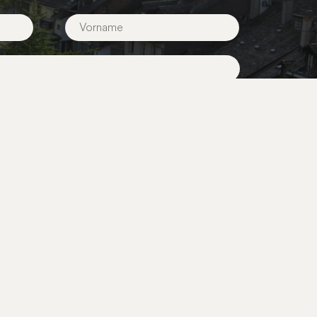
ichkeitsarbeit
Über BernCity
gruppen
Mediencenter
 und Initiativen
Partnerschaften
Kontakt
Aktuelles