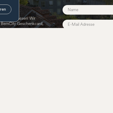
eren
ts zu verpassen! Wir
r BernCity Geschenkcard,
Anmelden
Geschenkcard
Mitgliedschaft
Öffentl
Shop
Mitglied werden
Arbeits
Annahmestellen
Unsere Mitglieder
Projekte
Verkaufsstellen
Mitarbeiterkarte
Saldoabfrage
FAQ Mitgliedschaft