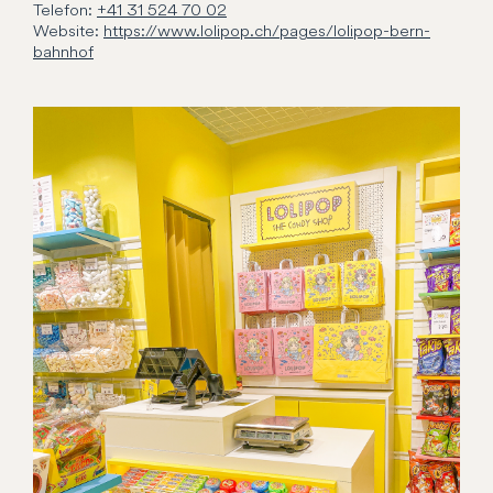
Telefon:
+41 31 524 70 02
Website:
https://www.lolipop.ch/pages/lolipop-bern-
bahnhof