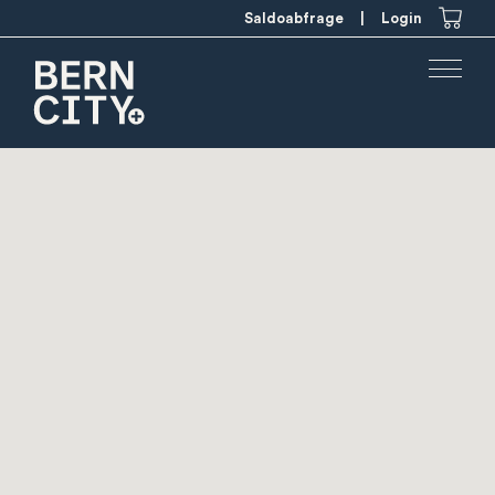
Saldoabfrage
|
Login