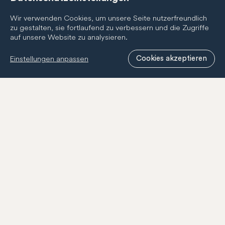
Wir verwenden Cookies, um unsere Seite nutzerfreundlich
zu gestalten, sie fortlaufend zu verbessern und die Zugriffe
auf unsere Website zu analysieren.
Silber-Partnerschaften
Einstellungen anpassen
Cookies akzeptieren
Newsletter
Abonnieren Sie den BernCity Newsletter, um nichts zu
verpassen! Wir informieren Sie regelmässig über
Neuigkeiten zur BernCity Geschenkcard, unseren
Mitgliedern und unserer Tätigkeit.