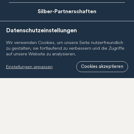
Silber-Partnerschaften
Datenschutzeinstellungen
Wir verwenden Cookies, um unsere Seite nutzerfreundlich
zu gestalten, sie fortlaufend zu verbessern und die Zugriffe
auf unsere Website zu analysieren.
Einstellungen anpassen
Cookies akzeptieren
Newsletter
Abonnieren Sie den BernCity Newsletter, um nichts zu
verpassen! Wir informieren Sie regelmässig über
Neuigkeiten zur BernCity Geschenkcard, unseren
Mitgliedern und unserer Tätigkeit.