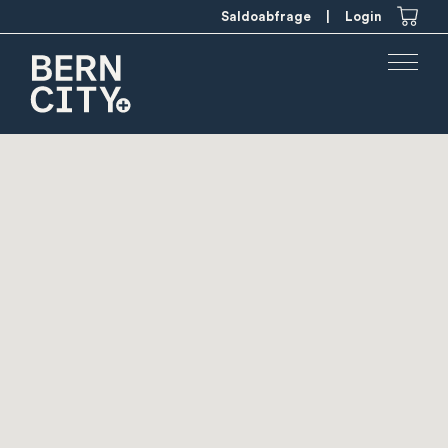
Saldoabfrage
|
Login