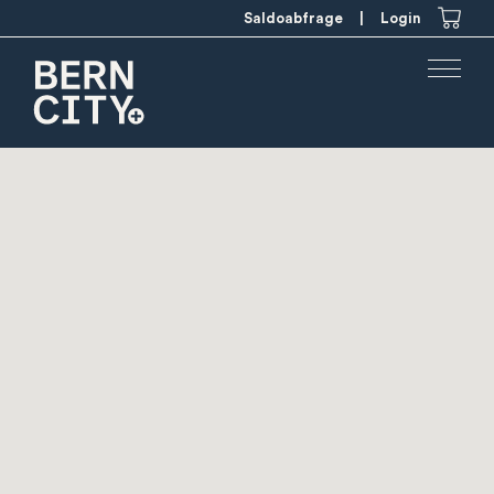
Saldoabfrage
|
Login