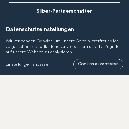
Silber-Partnerschaften
Datenschutzeinstellungen
Wir verwenden Cookies, um unsere Seite nutzerfreundlich
zu gestalten, sie fortlaufend zu verbessern und die Zugriffe
auf unsere Website zu analysieren.
Einstellungen anpassen
Cookies akzeptieren
Newsletter
Abonnieren Sie den BernCity Newsletter, um nichts zu
verpassen! Wir informieren Sie regelmässig über
Neuigkeiten zur BernCity Geschenkcard, unseren
Mitgliedern und unserer Tätigkeit.